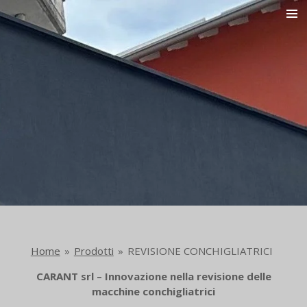
Vai
al
contenuto
principale
Home
»
Prodotti
»
REVISIONE CONCHIGLIATRICI
CARANT srl – Innovazione nella revisione delle
macchine conchigliatrici